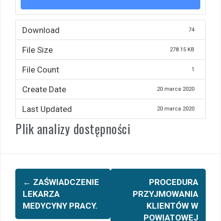
Download
74
File Size
278.15 KB
File Count
1
Create Date
20 marca 2020
Last Updated
20 marca 2020
Plik analizy dostępności
Zobacz
←
ZAŚWIADCZENIE
PROCEDURA
wpisy
LEKARZA
PRZYJMOWANIA
MEDYCYNY PRACY.
KLIENTÓW W
POWIATOWEJ